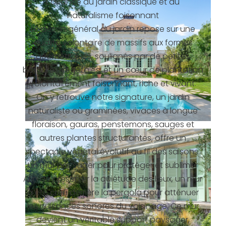
L’alliance du jardin classique et du
naturalisme foisonnant
Le dessin général du jardin repose sur une
dualité volontaire de massifs aux formes
géométriques, soulignés par de petites
bordures végétales, et un cœur de plantation
volontairement foisonnant, riche et vivant.
On y retrouve notre signature, un jardin
naturaliste où graminées, vivaces à longue
floraison, gauras, penstemons, sauges et
autres plantes structurantes, offre un
spectacle végétal évolutif au fil des saisons.
Un mur paysager pour protéger et sublimer
Afin de préserver la quiétude des lieux, un mur
a été créé derrière la pergola pour atténuer
les nuisances sonores du voisinage. Ce mur
devient un véritable support paysager,