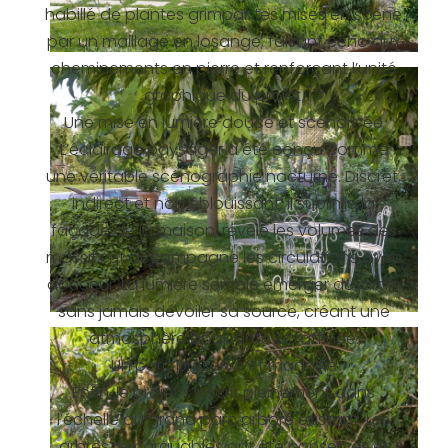
habillé de plantes grimpantes mises en scène
par un maillage en losange, faisant écho aux
cheminements en pierre et renforçant l’unité
graphique du projet.
Une mise en lumière douce et scénarisée
L’éclairage paysager a été conçu comme
une véritable scénographie nocturne. Discret,
indirect et non éblouissant, il sublime la
façade de la maison, révèle les volumes des
massifs et accompagne les circulations avec
douceur. La lumière semble émerger du jardin
sans jamais dévoiler sa source, créant une
atmosphère apaisante et raffinée.
Un parc préservé et magnifié
Enfin, le projet s’inscrit pleinement dans
l’échelle du grand parc arboré existant. Les
arbres remarquables ont été conservés et