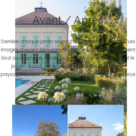
Avant / Après
Derrière chaque jardin se cache une métamorphose. Les
images d’avant témoignent du point de départ, souvent
brut ou inachevé, tandis que les vues d’après révèlent le
projet abouti, sublimé par le végétal et les lignes
paysagères. Une transformation qui illustre toute la force
du regard et du savoir-faire de l’Atelier.