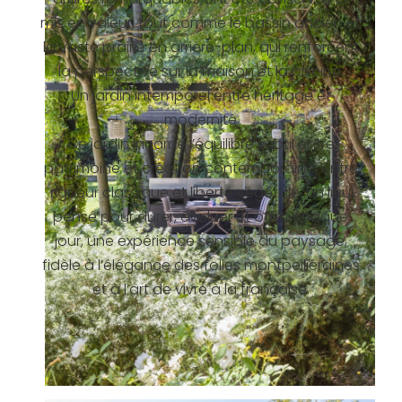
mis en valeur, tout comme le bassin ancien et
la vaste prairie en arrière-plan, qui renforcent
la perspective sur la maison et la piscine.
Un jardin intemporel entre héritage et
modernité
Ce jardin incarne l’équilibre subtil entre
patrimoine et création contemporaine, entre
rigueur classique et liberté végétale. Un lieu
pensé pour durer, évoluer et offrir, chaque
jour, une expérience sensible du paysage,
fidèle à l’élégance des folies montpelliéraines
et à l’art de vivre à la française.