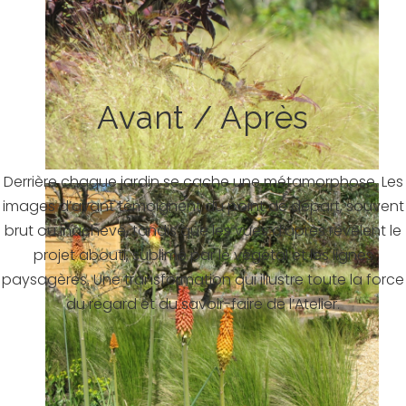
Avant / Après
Derrière chaque jardin se cache une métamorphose. Les
images d’avant témoignent du point de départ, souvent
brut ou inachevé, tandis que les vues d’après révèlent le
projet abouti, sublimé par le végétal et les lignes
paysagères. Une transformation qui illustre toute la force
du regard et du savoir-faire de l’Atelier.