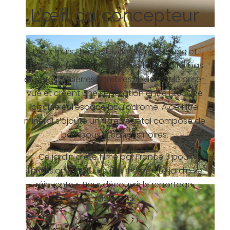
L’œil du concepteur
Deux murs : l’un haut, de couleur rouge et
percé de fenêtres verticales, l’autre plus bas
et paré de pierres sombres, revisitent le brise-
vue et créent une séparation entre l’espace
piscine et l’espace boulodrome. À ce filtre
minéral s’ajoute un filtre végétal composé de
bambous à cannes noires.
Ce jardin a été filmé par France 3 pour
l’émission « InSitu » sur le thème « Le jardin se
réinvente ». Pour découvrir le reportage,
cliquez ici.